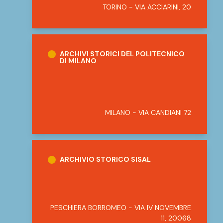
TORINO - VIA ACCIARINI, 20
Archivi Storici del Politecnico di Milano
ARCHIVI STORICI DEL POLITECNICO
DI MILANO
MILANO - VIA CANDIANI 72
Archivio Storico Sisal
ARCHIVIO STORICO SISAL
PESCHIERA BORROMEO - VIA IV NOVEMBRE
11, 20068