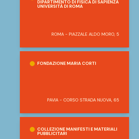
DIPARTIMENTO DI FISICA DI SAPIENZA
UNIVERSITÀ DI ROMA
ROMA - PIAZZALE ALDO MORO, 5
Fondazione Maria Corti
FONDAZIONE MARIA CORTI
PAVIA - CORSO STRADA NUOVA, 65
Collezione Manifesti e materiali pubblicitar
COLLEZIONE MANIFESTI E MATERIALI
PUBBLICITARI