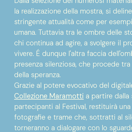
Dalla selezione dei numerosi materiali 
la realizzazione della mostra, si delin
stringente attualità come per esempio
umana. Tuttavia tra le ombre delle sto
a
chi continua ad agire, a svolgere il pr
vivere. É dunque l'altra faccia dell'o
presenza silenziosa, che procede tra l
della speranza.
Grazie al potere evocativo del digitale
Collezione Maramotti
a partire dalla
- Sapienza Università di Roma
partecipanti al Festival, restituirà un
fotografie e trame che, sottratti al s
torneranno a dialogare con lo sguar