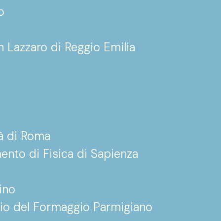
o
ersità di Pavia
n Lazzaro di Reggio Emilia
tà di Roma
mento di Fisica di Sapienza
rino
zio del Formaggio Parmigiano