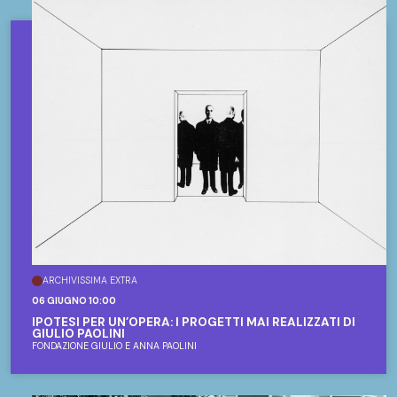
ARCHIVISSIMA EXTRA
06 GIUGNO 10:00
IPOTESI PER UN’OPERA: I PROGETTI MAI REALIZZATI DI
GIULIO PAOLINI
FONDAZIONE GIULIO E ANNA PAOLINI