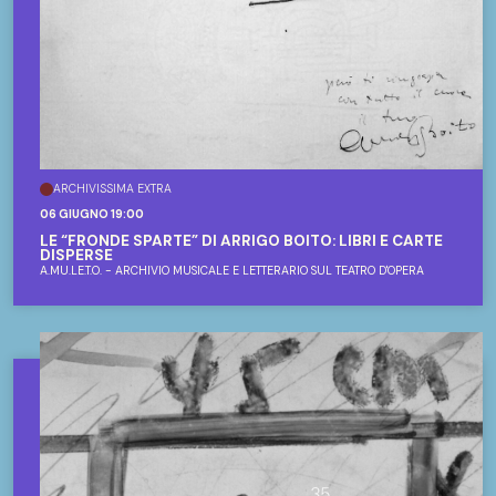
ARCHIVISSIMA EXTRA
06 GIUGNO 19:00
LE “FRONDE SPARTE” DI ARRIGO BOITO: LIBRI E CARTE
DISPERSE
A.MU.LE.T.O. - ARCHIVIO MUSICALE E LETTERARIO SUL TEATRO D'OPERA