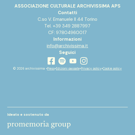
ASSOCIAZIONE CULTURALE ARCHIVISSIMA APS
Contatti
C.so V. Emanuele II 44 Torino
Tel. +39 349 2887997
CF: 97804960017
Informazioni
info@archivissima.it
Seguici
youtube
facebook
instagram
spotify
© 2026 archivissima •
Press
•
Edizioni passate
•
Privacy policy
•
Cookie policy
Ideato e sostenuto da