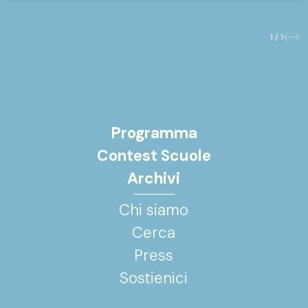
1 / 1
Prece
Suc
Programma
Contest Scuole
Archivi
Chi siamo
Cerca
Press
Sostienici