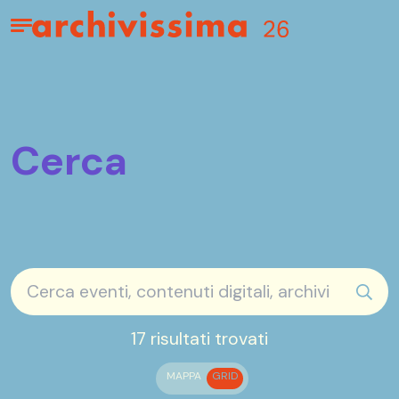
Home page
Apri il menu
Cerca
sear
17 risultati trovati
MAPPA
GRID