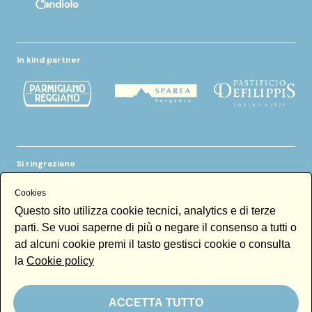
In kind partner
Si ringraziano
Cookies
Questo sito utilizza cookie tecnici, analytics e di terze
parti. Se vuoi saperne di più o negare il consenso a tutti o
ad alcuni cookie premi il tasto gestisci cookie o consulta
la
Cookie policy
Newsletter
Email
ACCETTA TUTTO