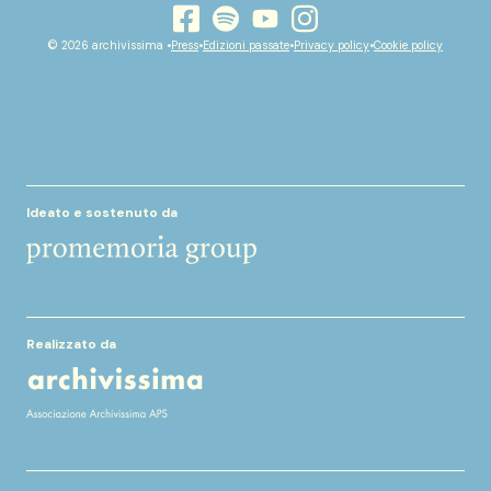
youtube
facebook
instagram
spotify
© 2026 archivissima •
Press
•
Edizioni passate
•
Privacy policy
•
Cookie policy
Ideato e sostenuto da
Realizzato da