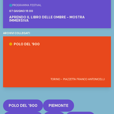
Umatic, pellicole cinematografiche, ecc.) prodotti
PROGRAMMA FESTIVAL
07 GIUGNO 15:00
per lo più da organizzazioni sindacali e politiche del
APRENDO IL LIBRO DELLE OMBRE - MOSTRA
torinese.
IMMERSIVA
Gli archivi sono liberamente fruibili online dalla
piattaforma del Polo del‘900,
9centRo
.
ARCHIVI COLLEGATI
Polo del '900
La consultazione è possibile anche nella Sala di
POLO DEL '900
lettura del Polo del ’900, Palazzo San Daniele (via
del Carmine 14, 1° piano).
TORINO - PIAZZETTA FRANCO ANTONICELLI
POLO DEL '900
PIEMONTE