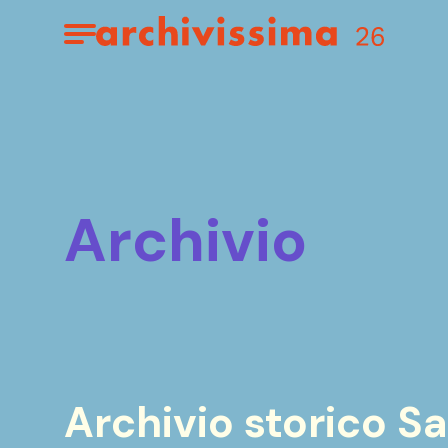
Home page
Apri il menu
archivio
Archivio storico S