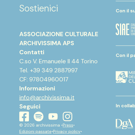
Sostienici
Con il s
ASSOCIAZIONE CULTURALE
ARCHIVISSIMA APS
Contatti
Con il p
C.so V. Emanuele II 44 Torino
Tel. +39 349 2887997
CF: 97804960017
Informazioni
info@archivissima.it
Seguici
In coll
youtube
instagram
spotify
facebook
© 2026 archivissima •
Press
•
Edizioni passate
•
Privacy policy
•