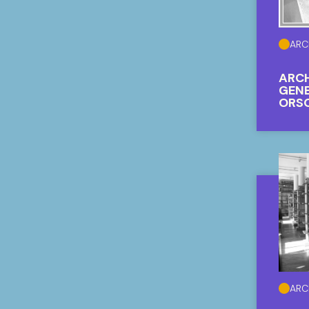
ARC
ARCH
GENE
ORSO
ROM
ARC