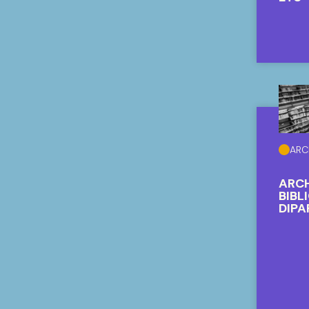
ARC
ARCH
BIBL
DIPA
MATE
CAS