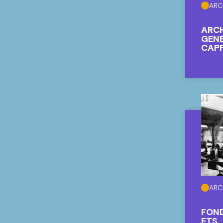
ARC
ARCH
GENE
CAP
RUB
ARC
FON
ETS