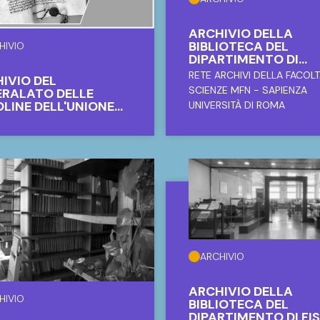
ARCHIVIO DELLA
BIBLIOTECA DEL
HIVIO
DIPARTIMENTO DI
BIOLOGIA E
RETE ARCHIVI DELLA FACOLT
IVIO DEL
BIOTECNOLOGIE
SCIENZE MFN - SAPIENZA
RALATO DELLE
"CHARLES DARWIN"
LINE DELL'UNIONE
UNIVERSITÀ DI ROMA
ANA (AGUUR)
ARCHIVIO
ARCHIVIO DELLA
HIVIO
BIBLIOTECA DEL
DIPARTIMENTO DI FI