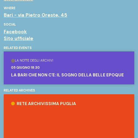
WHERE
Bari - via Pietro Oreste, 45
SOCIAL
Facebook
Sito ufficiale
RELATED EVENTS
LA NOTTE DEGLI ARCHIVI
05 GIUGNO 18:30
LA BARI CHE NON C’È: IL SOGNO DELLA BELLE ÉPOQUE
RELATED ARCHIVES
Rete Archivissima Puglia
RETE ARCHIVISSIMA PUGLIA