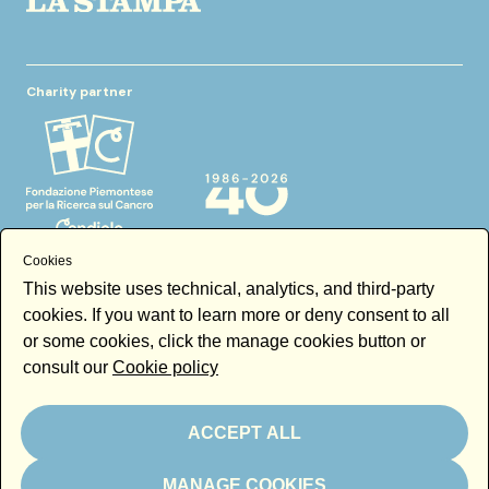
Charity partner
Cookies
This website uses technical, analytics, and third-party
cookies. If you want to learn more or deny consent to all
In kind partner
or some cookies, click the manage cookies button or
consult our
Cookie policy
ACCEPT ALL
Thanks to
MANAGE COOKIES