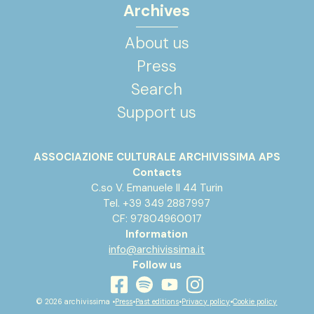
Archives
About us
Press
Search
Support us
ASSOCIAZIONE CULTURALE ARCHIVISSIMA APS
Contacts
C.so V. Emanuele II 44 Turin
Tel. +39 349 2887997
CF: 97804960017
Information
info@archivissima.it
Follow us
youtube
facebook
instagram
spotify
© 2026 archivissima •
Press
•
Past editions
•
Privacy policy
•
Cookie policy