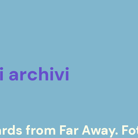
i archivi
ards from Far Away. Fot