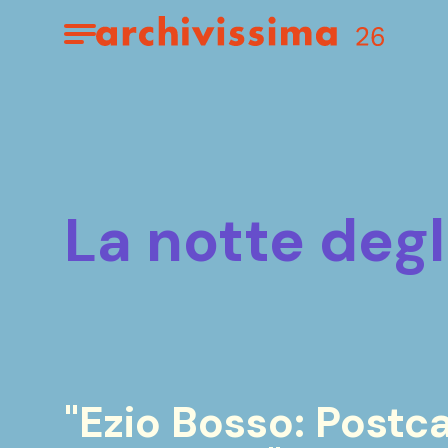
Home page
Apri il menu
la notte degl
"Ezio Bosso: Postc