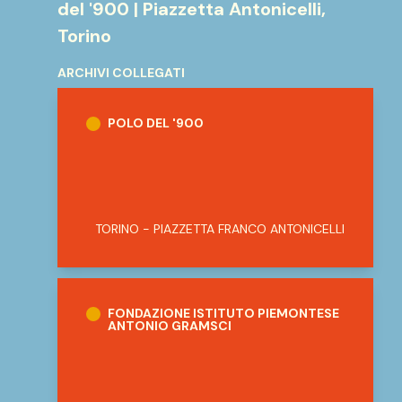
del '900 | Piazzetta Antonicelli,
Torino
ARCHIVI COLLEGATI
Polo del '900
POLO DEL '900
TORINO - PIAZZETTA FRANCO ANTONICELLI
Fondazione Istituto Piemontese Antonio 
FONDAZIONE ISTITUTO PIEMONTESE
ANTONIO GRAMSCI