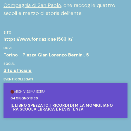
Compagnia di San Paolo
, che raccoglie quattro
secoli e mezzo di storia dell’ente.
SITO
https://www.fondazione1563.it/
DOVE
Torino - Piazza Gian Lorenzo Bernini, 5
SOCIAL
Sito ufficiale
EVENTI COLLEGATI
ARCHIVISSIMA EXTRA
04 GIUGNO 18:30
IL LIBRO SPEZZATO. I RICORDI DI MILA MOMIGLIANO
TRA SCUOLA EBRAICA E RESISTENZA