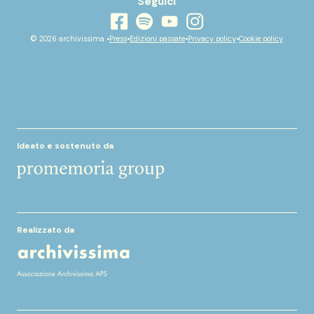
Seguici
youtube
facebook
instagram
spotify
© 2026 archivissima •
Press
•
Edizioni passate
•
Privacy policy
•
Cookie policy
Ideato e sostenuto da
Realizzato da