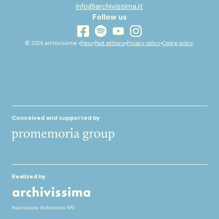
info@archivissima.it
Follow us
youtube
facebook
instagram
spotify
© 2026 archivissima •
Press
•
Past editions
•
Privacy policy
•
Cookie policy
Conceived and supported by
Realized by