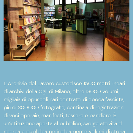
L’Archivio del Lavoro custodisce 1500 metri lineari
di archivi della Cgil di Milano, oltre 13000 volumi,
migliaia di opuscoli, rari contratti di epoca fascista,
più di 300.000 fotografie, centinaia di registrazioni
di voci operaie, manifesti, tessere e bandiere. È
un’istituzione aperta al pubblico, svolge attività di
ricerca e pubblica periodicamente volumi di storia