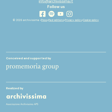
info@archivissima.it
Follow us
youtube
facebook
instagram
spotify
© 2026 archivissima •
Press
•
Past editions
•
Privacy policy
•
Cookie policy
Conceived and supported by
Realized by