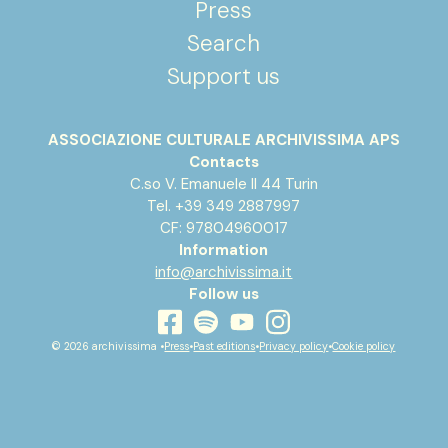
Press
Search
Support us
ASSOCIAZIONE CULTURALE ARCHIVISSIMA APS
Contacts
C.so V. Emanuele II 44 Turin
Tel. +39 349 2887997
CF: 97804960017
Information
info@archivissima.it
Follow us
youtube
facebook
instagram
spotify
© 2026 archivissima •
Press
•
Past editions
•
Privacy policy
•
Cookie policy