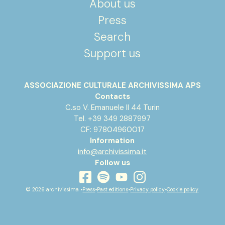
About us
Press
Search
Support us
ASSOCIAZIONE CULTURALE ARCHIVISSIMA APS
Contacts
C.so V. Emanuele II 44 Turin
Tel. +39 349 2887997
CF: 97804960017
Information
info@archivissima.it
Follow us
youtube
facebook
instagram
spotify
© 2026 archivissima •
Press
•
Past editions
•
Privacy policy
•
Cookie policy