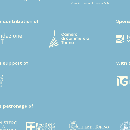
e contribution of
Spons
e support of
With 
e patronage of