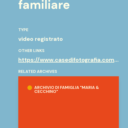
familiare
TYPE
video registrato
OTHER LINKS
https://www.casedifotografia.com/2025/07/11/fotografia-di-famiglia-un-libro-dedicato-a-una-storia-damore/
RELATED ARCHIVES
Archivio di famiglia "Maria & Cecchino"
ARCHIVIO DI FAMIGLIA "MARIA &
CECCHINO"