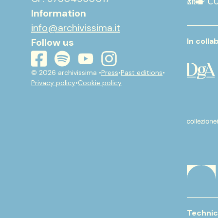
Information
info@archivissima.it
Follow us
In colla
youtube
instagram
spotify
facebook
© 2026 archivissima •
Press
•
Past editions
•
Privacy policy
•
Cookie policy
Technic