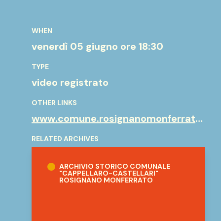
WHEN
venerdì 05 giugno
ore 18:30
TYPE
video registrato
OTHER LINKS
www.comune.rosignanomonferrato.al.i
RELATED ARCHIVES
Archivio Storico Comunale "Cappellaro-Ca
ARCHIVIO STORICO COMUNALE
"CAPPELLARO-CASTELLARI"
ROSIGNANO MONFERRATO