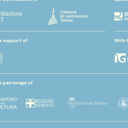
e support of
With 
e patronage of