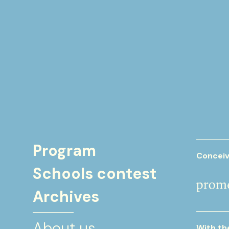
Program
Conceiv
Schools contest
Archives
About us
With th