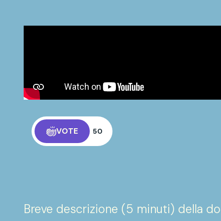
VOTE
50
stellari" Rosignano Monferrato
Breve descrizione (5 minuti) della 