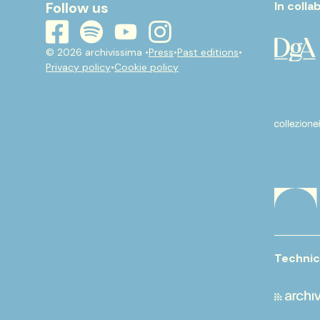
Follow us
In colla
youtube
instagram
spotify
facebook
© 2026 archivissima •
Press
•
Past editions
•
Privacy policy
•
Cookie policy
Technic