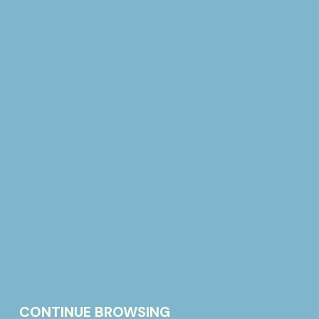
l’azienda milanese fu presente anche 
“Stazione per aeroporto”, per la quale
sedute e scrivania in acciaio Columb
Quello che non c’è rivive attraverso q
A questo serve un archivio che sia “vi
CREDITS
Colombo's Archive
CONTINUE BROWSING