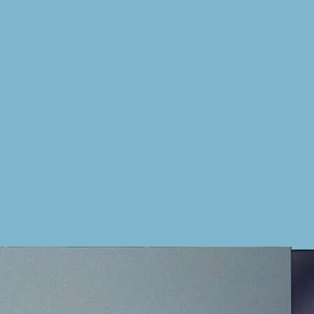
un oggetto che, paradossalmente, in r
Colombo’s Archive è in realtà infatti
della poltrona progettata originariame
modello imbottito in Gomma Piuma - b
arricchita da relativo poggiapiedi.
Tuttavia l’originale fu concepita dal
per uno scopo preciso: consentire al p
dolore, di sentirsi più leggero e com
incrocio “a telaio elastico” in tubol
stava via via sostituendo il legno, era
maggiore molleggiamento e una maggio
attendere.
La rivista “Natura: Due arredamenti co