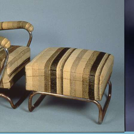
Triennale” - oggi consultabile al Colo
funzione estetica e utilitaria dei mobi
ospitale che si riflette fedelmente ne
poltrona scomoda, nella cornice di u
più acuto il tedio di una troppo lunga
progetto di Bottoni per la Sala d’att
dopo, grazie a questo esemplare ci fa
progettare spazi il più possibile uman
Sempre in quella pubblicazione del ’3
a chi vi si sdraia, l’impressione di s
rappresenta, inoltre una testimonianz
Columbus negli anni Trenta nell’ambit