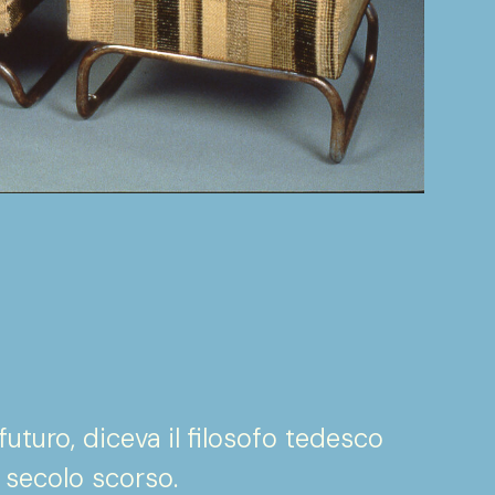
uturo, diceva il filosofo tedesco
 secolo scorso.