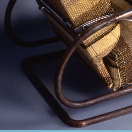
mbo’s Archive - recita così: “la
li si arricchisce di un significato
lla psiche dei pazienti ai quali una
n arredo antiquato può far sentire
 anticamera”. La poltrona e l’intero
esa di un medico, quasi un secolo
nno riflettere sull’importanza del
i e confortevoli.
6 si legge: “queste poltrone danno,
taccarsi dal suolo”. Questo arredo
a del ruolo di spicco rivestito da
o delle Triennali: ricordiamo che