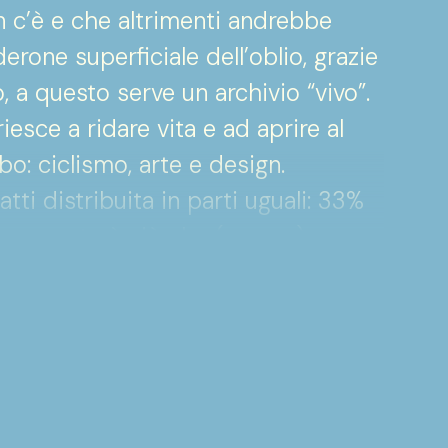
n c’è e che altrimenti andrebbe
erone superficiale dell’oblio, grazie
, a questo serve un archivio “vivo”.
esce a ridare vita e ad aprire al
o: ciclismo, arte e design.
ti distribuita in parti uguali: 33%
 mancante è ciò che (ancora) non
endere – se possibile - presente: il
ivio in grado di mostrare anche ciò
a d’attesa di un medico” disegnata
ennale di Milano. Si tratta infatti di