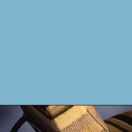
ealtà non c’è: quella conservata nel
 una variante – un esemplare unico -
nte da Bottoni. Si tratta di un
revetto originale Pirelli – e
l’architetto milanese appositamente
aziente in attesa di alleviare il suo
odo: incentrata su un innovativo
are metallico Columbus, che al tempo
 in grado infatti di garantire un
re flessibilità a chi si trovava ad
n mobili in acciaio alla VI