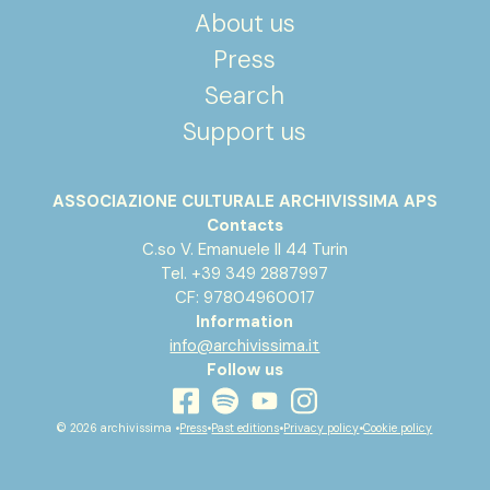
About us
Press
Search
Support us
ASSOCIAZIONE CULTURALE ARCHIVISSIMA APS
Contacts
C.so V. Emanuele II 44 Turin
Tel. +39 349 2887997
CF: 97804960017
Information
info@archivissima.it
Follow us
youtube
facebook
instagram
spotify
© 2026 archivissima •
Press
•
Past editions
•
Privacy policy
•
Cookie policy