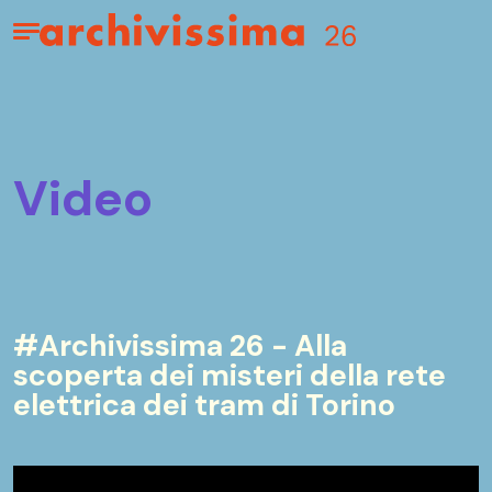
Home page
Apri il menu
video
#Archivissima 26 - Alla
scoperta dei misteri della rete
elettrica dei tram di Torino