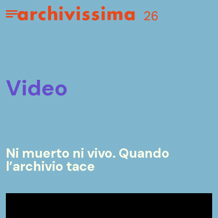
Home page
Apri il menu
video
Ni muerto ni vivo. Quando
l’archivio tace