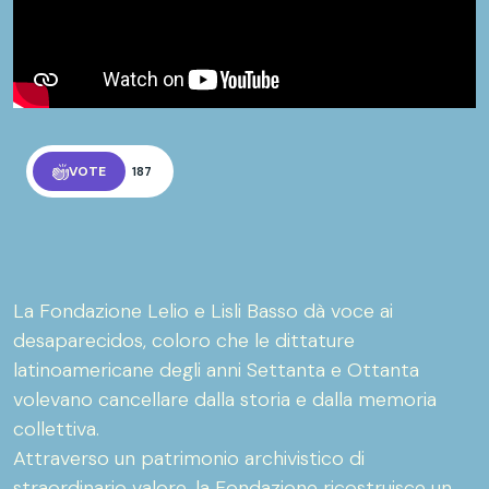
VOTE
187
La Fondazione Lelio e Lisli Basso dà voce ai
desaparecidos, coloro che le dittature
latinoamericane degli anni Settanta e Ottanta
volevano cancellare dalla storia e dalla memoria
collettiva.
Attraverso un patrimonio archivistico di
straordinario valore, la Fondazione ricostruisce un