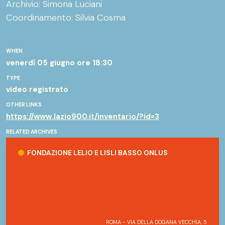
Archivio: Simona Luciani
Coordinamento: Silvia Cosma
WHEN
venerdì 05 giugno
ore 18:30
TYPE
video registrato
OTHER LINKS
https://www.lazio900.it/inventario/?id=3
RELATED ARCHIVES
Fondazione Lelio e Lisli Basso Onlus
FONDAZIONE LELIO E LISLI BASSO ONLUS
ROMA - VIA DELLA DOGANA VECCHIA, 5