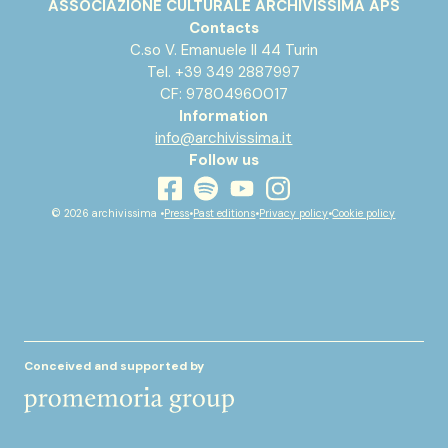
ASSOCIAZIONE CULTURALE ARCHIVISSIMA APS
Contacts
C.so V. Emanuele II 44 Turin
Tel. +39 349 2887997
CF: 97804960017
Information
info@archivissima.it
Follow us
youtube
facebook
instagram
spotify
© 2026 archivissima •
Press
•
Past editions
•
Privacy policy
•
Cookie policy
Conceived and supported by