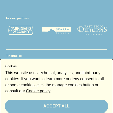
In kind partner
Thanks to
Cookies
This website uses technical, analytics, and third-party
cookies. If you want to learn more or deny consent to all
or some cookies, click the manage cookies button or
consult our
Cookie policy
Newsletter
Email
ACCEPT ALL
By subscribing to the newsletter you accept our
Newsletter policy