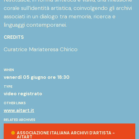
corale sull’identità artistica, coinvolgendo gli archivi
associati in un dialogo tra memoria, ricerca e
linguaggi contemporanei.
CREDITS
Curatrice Mariateresa Chirico
WHEN
venerdì 05 giugno
ore 18:30
TYPE
video registrato
OTHER LINKS
www.aitart.it
RELATED ARCHIVES
Associazione Italiana Archivi d'Artista - AitArt
ASSOCIAZIONE ITALIANA ARCHIVI D'ARTISTA -
AITART