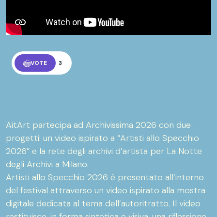
VOTE
3
AitArt partecipa ad Archivissima 2026 con due
progetti: un video ispirato a “Artisti allo Specchio
2026” e la rete degli archivi d’artista per La Notte
degli Archivi a Milano.
Artisti allo Specchio 2026 è presentato all’interno
del festival attraverso un video ispirato alla mostra
digitale dedicata al tema dell’autoritratto. Il video
restituisce, in forma sintetica e visiva, una riflessione