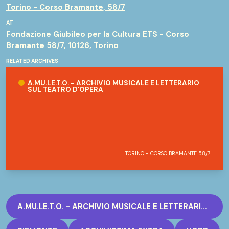
Torino - Corso Bramante, 58/7
AT
Fondazione Giubileo per la Cultura ETS - Corso
Bramante 58/7, 10126, Torino
RELATED ARCHIVES
A.Mu.Le.T.O. - Archivio Musicale e Letterario sul Teatro d'Opera
A.MU.LE.T.O. - ARCHIVIO MUSICALE E LETTERARIO
SUL TEATRO D'OPERA
TORINO - CORSO BRAMANTE 58/7
A.MU.LE.T.O. - ARCHIVIO MUSICALE E LETTERARIO SUL TEATRO D'OPERA