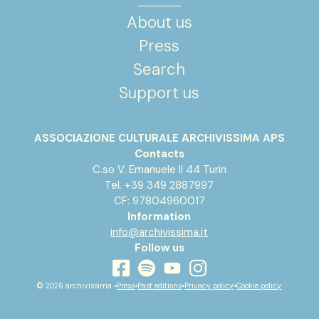
About us
Press
Search
Support us
ASSOCIAZIONE CULTURALE ARCHIVISSIMA APS
Contacts
C.so V. Emanuele II 44 Turin
Tel. +39 349 2887997
CF: 97804960017
Information
info@archivissima.it
Follow us
youtube
facebook
instagram
spotify
© 2026 archivissima •
Press
•
Past editions
•
Privacy policy
•
Cookie policy