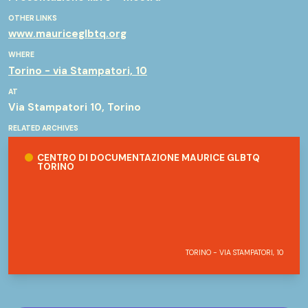
OTHER LINKS
www.mauriceglbtq.org
WHERE
Torino - via Stampatori, 10
AT
Via Stampatori 10, Torino
RELATED ARCHIVES
Centro di Documentazione MAURICE GLBTQ Torino
CENTRO DI DOCUMENTAZIONE MAURICE GLBTQ
TORINO
TORINO - VIA STAMPATORI, 10