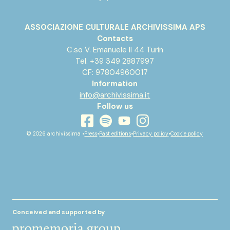
ASSOCIAZIONE CULTURALE ARCHIVISSIMA APS
Contacts
C.so V. Emanuele II 44 Turin
Tel. +39 349 2887997
CF: 97804960017
Information
info@archivissima.it
Follow us
youtube
facebook
instagram
spotify
© 2026 archivissima •
Press
•
Past editions
•
Privacy policy
•
Cookie policy
Conceived and supported by