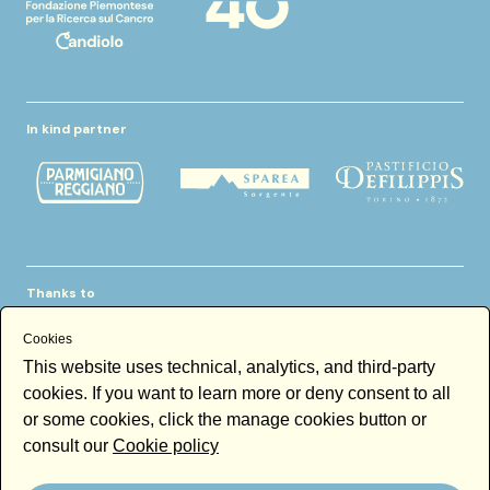
In kind partner
Thanks to
Cookies
This website uses technical, analytics, and third-party
cookies. If you want to learn more or deny consent to all
or some cookies, click the manage cookies button or
consult our
Cookie policy
Newsletter