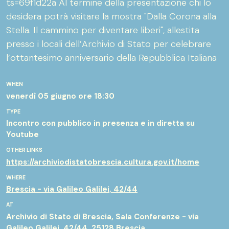
ts=69f1d22a Al termine della presentazione chi lo
possibilità di ritrovare ciò che manca e di
desidera potrà visitare la mostra "Dalla Corona alla
raccontare la loro ricerca in un podcast. L’iniziativa
Stella. Il cammino per diventare liberi", allestita
verrà illustrata dal suo ideatore, con la
presso i locali dell’Archivio di Stato per celebrare
collaborazione degli archivisti e dei protagonisti
l’ottantesimo anniversario della Repubblica Italiana
delle storie raccontate nei podcast.
WHEN
PEOPLE
venerdì 05 giugno
ore 18:30
Relatori: Debora Piroli, direttrice dell’Archivio di
TYPE
Stato di Brescia; Andrea Bariselli, neuroscienziato e
Incontro con pubblico in presenza e in diretta su
psicologo
Youtube
Ospiti i protagonisti delle storie: Laura Chignoli,
OTHER LINKS
Guido Dalla Volta, Nadia Ferrari
https://archiviodistatobrescia.cultura.gov.it/home
WHERE
Brescia - via Galileo Galilei, 42/44
AT
Archivio di Stato di Brescia, Sala Conferenze - via
Galileo Galilei, 42/44, 25128 Brescia