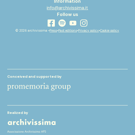
Information
info@archivissima.it
Follow us
youtube
facebook
instagram
spotify
© 2026 archivissima •
Press
•
Past editions
•
Privacy policy
•
Cookie policy
Conceived and supported by
Realized by