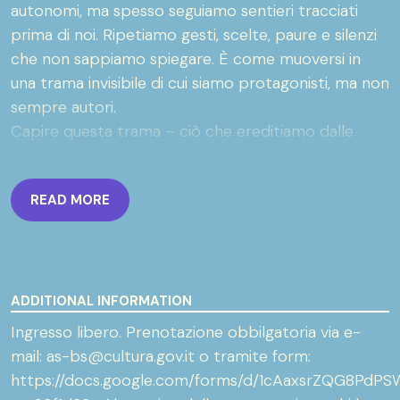
autonomi, ma spesso seguiamo sentieri tracciati
prima di noi. Ripetiamo gesti, scelte, paure e silenzi
che non sappiamo spiegare. È come muoversi in
una trama invisibile di cui siamo protagonisti, ma non
sempre autori.
Capire questa trama – ciò che ereditiamo dalle
generazioni che ci hanno preceduto – significa
vedere con più chiarezza chi siamo oggi e che cosa
READ MORE
stiamo diventando: il passato diventa un luogo in cui
tornare per rimettere a posto il presente. Gli
Archivi di Stato custodiscono proprio questo: la
parte mancante di moltissime biografie. Non la
Storia con la maiuscola, ma le vite ordinarie che
ADDITIONAL INFORMATION
hanno costruito la nostra. A volte basta un nome,
Ingresso libero. Prenotazione obbilgatoria via e-
una data, un commento annotato a margine per
mail: as-bs@cultura.gov.it o tramite form:
cambiare la lettura di un’intera genealogia emotiva.
https://docs.google.com/forms/d/1cAaxsrZQG8Pd
È da qui che nasce il progetto: offrire ai cittadini la