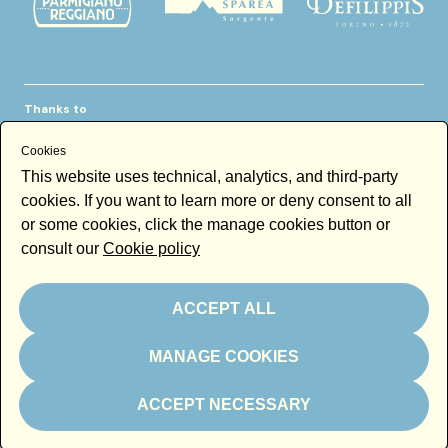
Thanks to
Cookies
This website uses technical, analytics, and third-party
cookies. If you want to learn more or deny consent to all
or some cookies, click the manage cookies button or
consult our
Cookie policy
Newsletter
Email
ACCEPT ALL
By subscribing to the newsletter you accept our
Newsletter policy
MANAGE COOKIES
Subscribe
ACCEPT NECESSARY