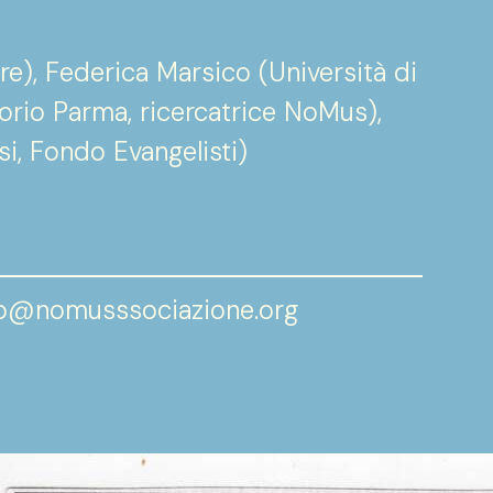
e), Federica Marsico (Università di
rio Parma, ricercatrice NoMus),
i, Fondo Evangelisti)
nfo@nomusssociazione.org