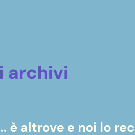
i archivi
.. è altrove e noi lo r