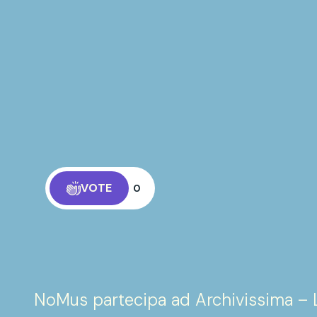
VOTE
0
NoMus partecipa ad Archivissima – L