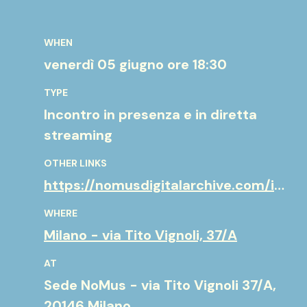
WHEN
venerdì 05 giugno
ore 18:30
TYPE
Incontro in presenza e in diretta
streaming
OTHER LINKS
https://nomusdigitalarchive.com/it-IT/fondi/fondo-bussotti
WHERE
Milano - via Tito Vignoli, 37/A
AT
Sede NoMus - via Tito Vignoli 37/A,
20146 Milano