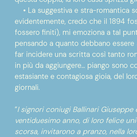
• La suggestiva e stra-romantica scri
evidentemente, credo che il 1894 fosse 
fossero finiti), mi emoziona a tal p
pensando a quanto debbano essere stat
far incidere una scritta così tanto ro
in più da aggiungere… piango sono 
estasiante e contagiosa gioia, del lo
giornali.
“
I signori coniugi Ballinari Giuseppe 
ventiduesimo anno, di loro felice u
scorsa, invitarono a pranzo, nella lor