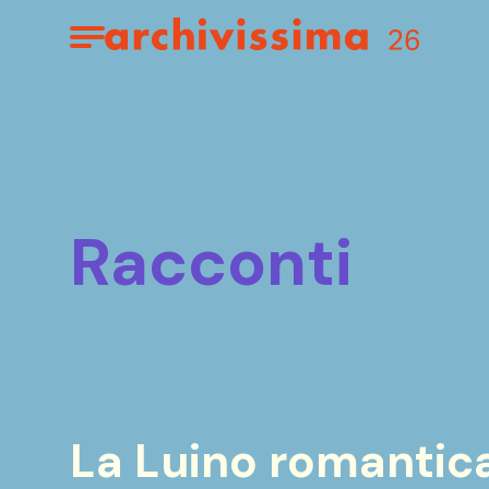
Home page
Apri il menu
racconti
La Luino romantica