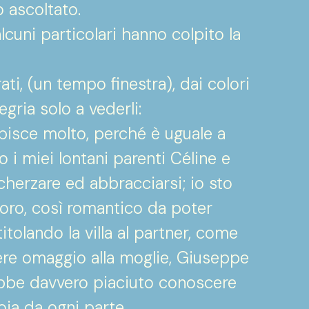
 ascoltato.
alcuni particolari hanno colpito la
ti, (un tempo finestra), dai colori
legria solo a vederli:
isce molto, perché è uguale a
 i miei lontani parenti Céline e
scherzare ed abbracciarsi; io sto
oro, così romantico da poter
itolando la villa al partner, come
ere omaggio alla moglie, Giuseppe
rebbe davvero piaciuto conoscere
oia da ogni parte.