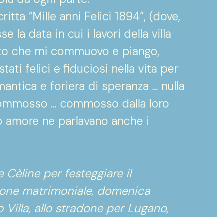
tta “Mille anni Felici 1894”, (dove,
la data in cui i lavori della villa
unto che mi commuovo e piango,
i felici e fiduciosi nella vita per
mantica e foriera di speranza … nulla
commosso … commosso dalla loro
ro amore ne parlavano anche i
e Cèline per festeggiare il
nione matrimoniale, domenica
o Villa, allo stradone per Lugano,