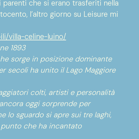
arenti che si erano trasferiti nella
ttocento, l’altro giorno su Leisure mi
li/villa-celine-luino/
one 1893
 che sorge in posizione dominante
er secoli ha unito il Lago Maggiore
giatori colti, artisti e personalità
e ancora oggi sorprende per
e lo sguardo si apre sui tre laghi,
so punto che ha incantato