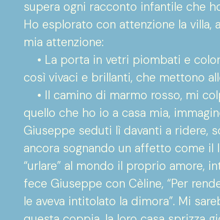
supera ogni racconto infantile che ho
Ho esplorato con attenzione la villa, 
mia attenzione:
• La porta in vetri piombati e colora
così vivaci e brillanti, che mettono al
• Il camino di marmo rosso, mi colp
quello che ho io a casa mia, immagino
Giuseppe seduti lì davanti a ridere, 
ancora sognando un affetto come il l
“urlare” al mondo il proprio amore, int
fece Giuseppe con Cèline, “Per rend
le aveva intitolato la dimora”. Mi sa
questa coppia, la loro casa sprizza gi