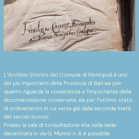
L’Archivio Storico del Comune di Monopoli è uno
dei più importanti della Provincia di Bari sia per
quanto riguarda la consistenza e l'importanza della
documentazione conservata, sia per l’ottimo stato
di ordinamento in cui versa già dalla seconda metà
del secolo scorso.
Presso la sala di consultazione sita nella sede
decentrata in via G. Munno n. 6 è possibile