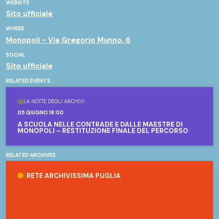
WEBSITE
Sito ufficiale
WHERE
Monopoli - Via Gregorio Munno, 6
SOCIAL
Sito ufficiale
RELATED EVENTS
LA NOTTE DEGLI ARCHIVI
05 GIUGNO 18:00
A SCUOLA NELLE CONTRADE E DALLE MAESTRE DI
MONOPOLI – RESTITUZIONE FINALE DEL PERCORSO
RELATED ARCHIVES
Rete Archivissima Puglia
RETE ARCHIVISSIMA PUGLIA