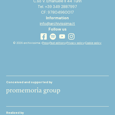
C.so V. Emanuele II 44 Turin
Tel. +39 349 2887997
CF: 97804960017
Information
info@archivissima.it
Follow us
youtube
facebook
instagram
spotify
© 2026 archivissima •
Press
•
Past editions
•
Privacy policy
•
Cookie policy
Conceived and supported by
Realized by