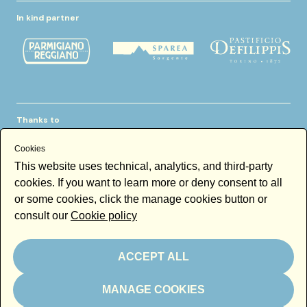
In kind partner
Thanks to
Cookies
This website uses technical, analytics, and third-party
cookies. If you want to learn more or deny consent to all
or some cookies, click the manage cookies button or
consult our
Cookie policy
Newsletter
Email
ACCEPT ALL
By subscribing to the newsletter you accept our
Newsletter policy
MANAGE COOKIES
Subscribe