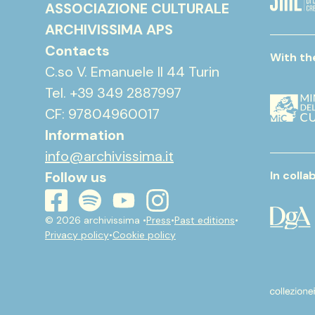
ASSOCIAZIONE CULTURALE
ARCHIVISSIMA APS
Contacts
With th
C.so V. Emanuele II 44 Turin
Tel. +39 349 2887997
CF: 97804960017
Information
info@archivissima.it
Follow us
In colla
youtube
instagram
spotify
facebook
© 2026 archivissima •
Press
•
Past editions
•
Privacy policy
•
Cookie policy