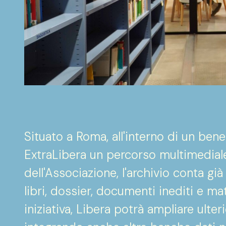
Situato a Roma, all'interno di un bene
ExtraLibera un percorso multimediale 
dell'Associazione, l'archivio conta già
libri, dossier, documenti inediti e ma
iniziativa, Libera potrà ampliare ulte