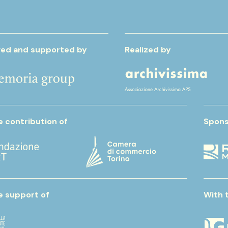
ed and supported by
Realized by
e contribution of
Spons
e support of
With 