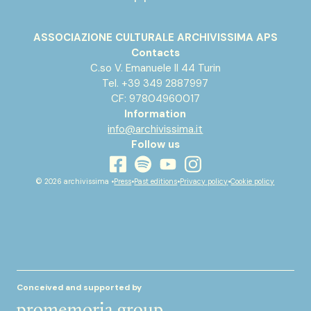
ASSOCIAZIONE CULTURALE ARCHIVISSIMA APS
Contacts
C.so V. Emanuele II 44 Turin
Tel. +39 349 2887997
CF: 97804960017
Information
info@archivissima.it
Follow us
youtube
facebook
instagram
spotify
© 2026 archivissima •
Press
•
Past editions
•
Privacy policy
•
Cookie policy
Conceived and supported by