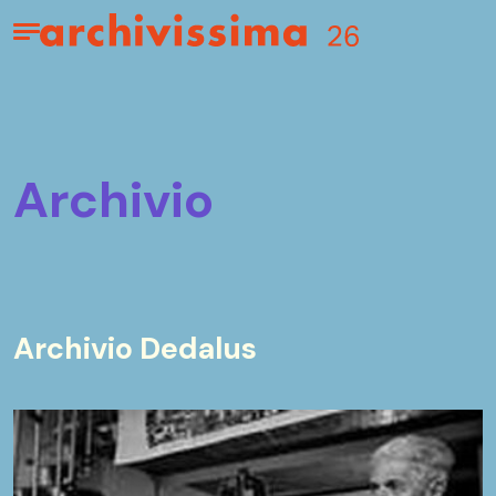
Home page
Apri il menu
archivio
Archivio Dedalus