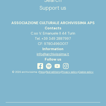
Search
Support us
ASSOCIAZIONE CULTURALE ARCHIVISSIMA APS
Contacts
C.so V. Emanuele II 44 Turin
Tel. +39 349 2887997
CF: 97804960017
Information
info@archivissima.it
Follow us
youtube
facebook
instagram
spotify
© 2026 archivissima •
Press
•
Past editions
•
Privacy policy
•
Cookie policy