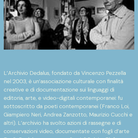
L’Archivio Dedalus, fondato da Vincenzo Pezzella
nel 2003, è un’associazione culturale con finalità
creative e di documentazione sui linguaggi di
editoria, arte, e video-digitali contemporanei: fu
sottoscritto da poeti contemporanei (Franco Loi,
Giampiero Neri, Andrea Zanzotto, Maurizio Cucchi e
altri). L’archivio ha svolto azioni di rassegne e di
conservazioni video, documentate con fogli d’arte