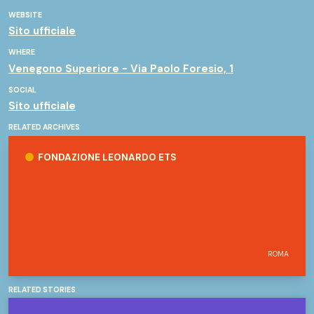
WEBSITE
Sito ufficiale
WHERE
Venegono Superiore - Via Paolo Foresio, 1
SOCIAL
Sito ufficiale
RELATED ARCHIVES
Fondazione Leonardo ETS
FONDAZIONE LEONARDO ETS
ROMA
RELATED STORIES