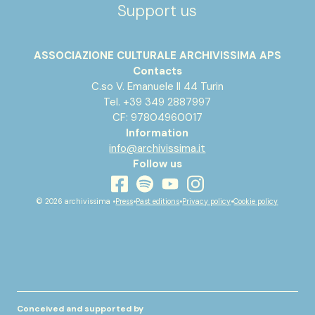
Support us
ASSOCIAZIONE CULTURALE ARCHIVISSIMA APS
Contacts
C.so V. Emanuele II 44 Turin
Tel. +39 349 2887997
CF: 97804960017
Information
info@archivissima.it
Follow us
youtube
facebook
instagram
spotify
© 2026 archivissima •
Press
•
Past editions
•
Privacy policy
•
Cookie policy
Conceived and supported by