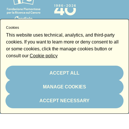
Cookies
This website uses technical, analytics, and third-party
cookies. If you want to learn more or deny consent to all
In kind partner
or some cookies, click the manage cookies button or
consult our
Cookie policy
ACCEPT ALL
Thanks to
MANAGE COOKIES
ACCEPT NECESSARY
Newsletter