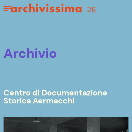
Home page
Apri il menu
archivio
Centro di Documentazione
Storica Aermacchi