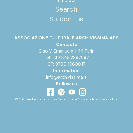
Search
Support us
ASSOCIAZIONE CULTURALE ARCHIVISSIMA APS
Contacts
C.so V. Emanuele II 44 Turin
Tel. +39 349 2887997
CF: 97804960017
Information
info@archivissima.it
Follow us
youtube
facebook
instagram
spotify
© 2026 archivissima •
Press
•
Past editions
•
Privacy policy
•
Cookie policy