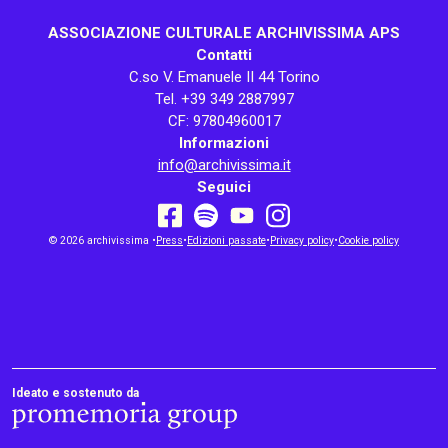
ASSOCIAZIONE CULTURALE ARCHIVISSIMA APS
Contatti
C.so V. Emanuele II 44 Torino
Tel. +39 349 2887997
CF: 97804960017
Informazioni
info@archivissima.it
Seguici
youtube
facebook
instagram
© 2026 archivissima •
Press
•
Edizioni passate
spotify
•
Privacy policy
•
Cookie policy
Ideato e sostenuto da