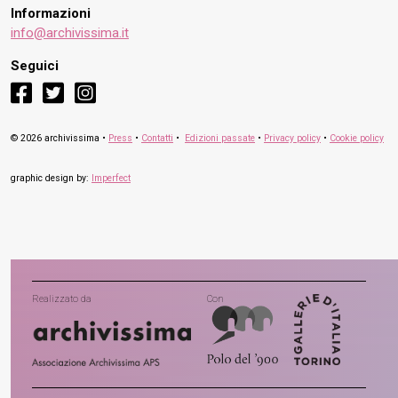
Informazioni
info@archivissima.it
Seguici
facebook
twitter
instagram
© 2026 archivissima •
Press
•
Contatti
•
Edizioni passate
•
Privacy policy
•
Cookie policy
graphic design by:
Imperfect
Realizzato da
Con