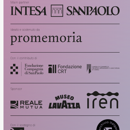
Main partner
Ideato e sostenuto da
Con il contributo di
Sponsor
Con il sostegno di