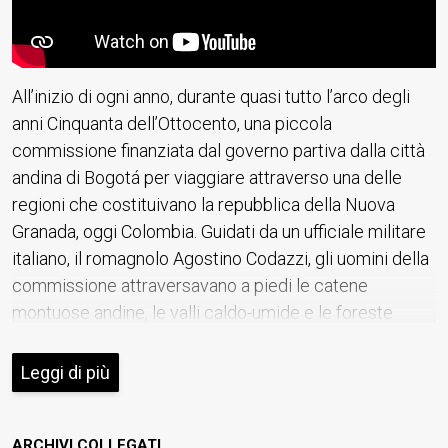
All’inizio di ogni anno, durante quasi tutto l’arco degli
anni Cinquanta dell’Ottocento, una piccola
commissione finanziata dal governo partiva dalla città
andina di Bogotá per viaggiare attraverso una delle
regioni che costituivano la repubblica della Nuova
Granada, oggi Colombia. Guidati da un ufficiale militare
italiano, il romagnolo Agostino Codazzi, gli uomini della
commissione attraversavano a piedi le catene
montuose andine, le valli caldo-umide e le foreste
tropicali con l’aiuto di portatori, muli e canoe. Gli
strumenti di misurazione di cui disponevano si
Leggi di più
rompevano spesso e più di una volta si ritrovarono
senza risorse finanziarie; le malattie tropicali che
ARCHIVI COLLEGATI
contrassero lungo il cammino furono fatali per alcuni di