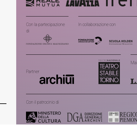
Con la partecipazione
In collaborazione con
di
Mai
Partner
Con il patrocinio di