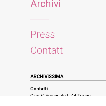
Archivi
Press
Contatti
ARCHIVISSIMA
Contatti
C.so V. Emanuele II 44 Torino
Tel. +39 349 2887997