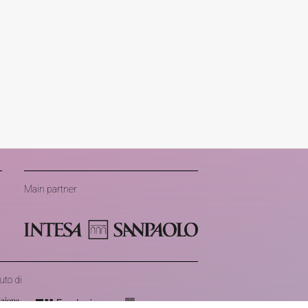
Main partner
uto di