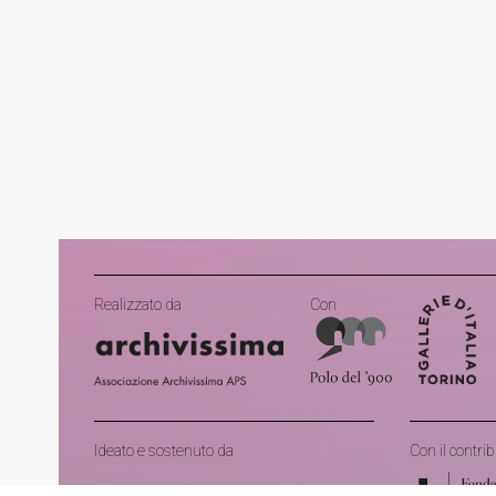
Realizzato da
Con
Ideato e sostenuto da
Con il contrib