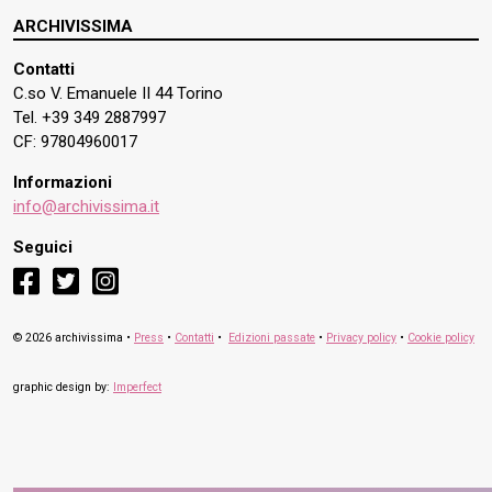
ARCHIVISSIMA
Contatti
C.so V. Emanuele II 44 Torino
Tel. +39 349 2887997
CF: 97804960017
Informazioni
info@archivissima.it
Seguici
facebook
twitter
instagram
© 2026 archivissima •
Press
•
Contatti
•
Edizioni passate
•
Privacy policy
•
Cookie policy
graphic design by:
Imperfect