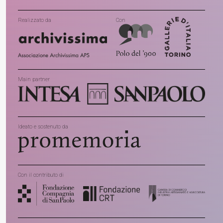
Realizzato da
Con
Main partner
Ideato e sostenuto da
Con il contributo di