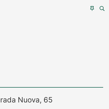
CER
AGEN
trada Nuova, 65