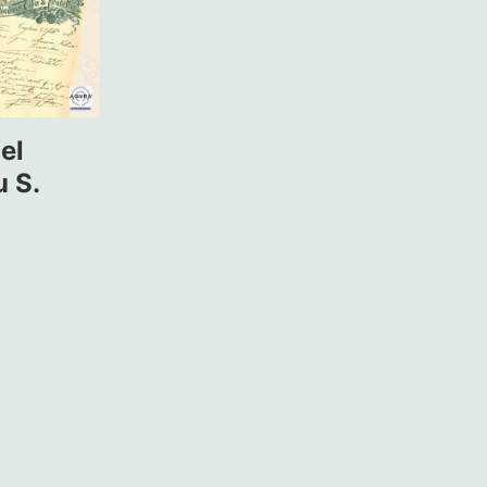
el
 S.