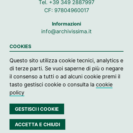
Tel. +39 349 2887997
CF: 97804960017
Informazioni
info@archivissima.it
Seguici su
COOKIES
Seguici su Facebook
Seguici su Instag
Seguici su In
Questo sito utilizza cookie tecnici, analytics e
di terze parti. Se vuoi saperne di più o negare
© 2021 archivissima
il consenso a tutti o ad alcuni cookie premi il
Press
tasto gestisci cookie o consulta la
cookie
policy
Contatti
Edizione passate
GESTISCI I COOKIE
Privacy
ACCETTA E CHIUDI
Cookie