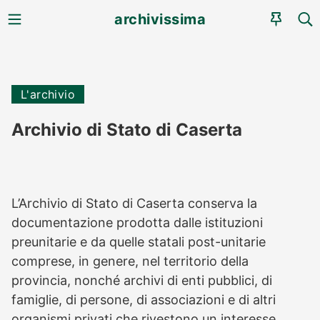
MENU
CE
archivissima
AGEN
L'archivio
Archivio di Stato di Caserta
L’Archivio di Stato di Caserta conserva la
documentazione prodotta dalle istituzioni
preunitarie e da quelle statali post-unitarie
comprese, in genere, nel territorio della
provincia, nonché archivi di enti pubblici, di
famiglie, di persone, di associazioni e di altri
organismi privati che rivestono un interesse