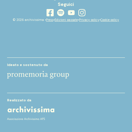
Seguici
youtube
facebook
instagram
spotify
© 2026 archivissima •
Press
•
Edizioni passate
•
Privacy policy
•
Cookie policy
Ideato e sostenuto da
Realizzato da