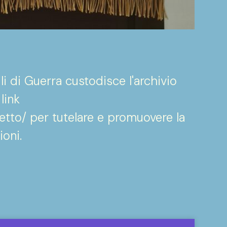
li di Guerra custodisce l'archivio
link
getto/ per tutelare e promuovere la
oni.