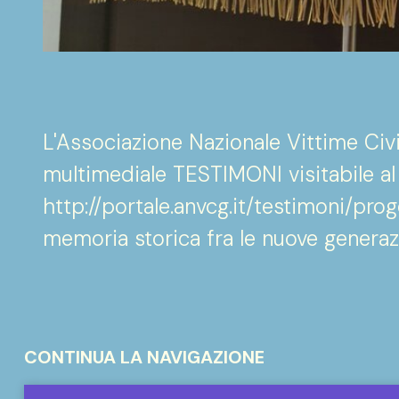
L'Associazione Nazionale Vittime Civi
multimediale TESTIMONI visitabile al 
http://portale.anvcg.it/testimoni/pro
memoria storica fra le nuove generazi
CONTINUA LA NAVIGAZIONE