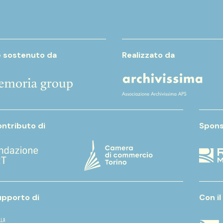
e sostenuto da
Realizzato da
ontributo di
Spons
upporto di
Con il