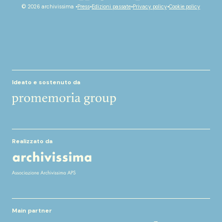
youtube
facebook
instagram
spotify
© 2026 archivissima •
Press
•
Edizioni passate
•
Privacy policy
•
Cookie policy
Ideato e sostenuto da
Realizzato da
Main partner