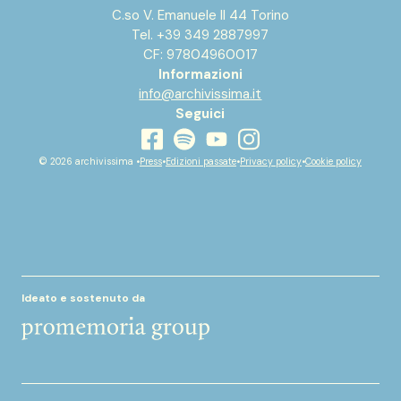
C.so V. Emanuele II 44 Torino
Tel. +39 349 2887997
CF: 97804960017
Informazioni
info@archivissima.it
Seguici
youtube
facebook
instagram
spotify
© 2026 archivissima •
Press
•
Edizioni passate
•
Privacy policy
•
Cookie policy
Ideato e sostenuto da