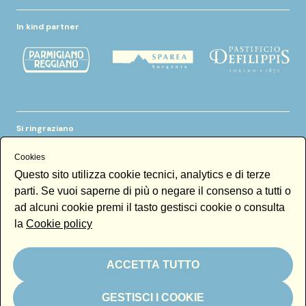
In kind partner
Si ringraziano
Cookies
Questo sito utilizza cookie tecnici, analytics e di terze
parti. Se vuoi saperne di più o negare il consenso a tutti o
ad alcuni cookie premi il tasto gestisci cookie o consulta
la
Cookie policy
Newsletter
Email
ACCETTA TUTTO
Iscrivendoti alla newsletter accetti la nostra
Newsletter policy
GESTISCI I COOKIE
Iscriviti