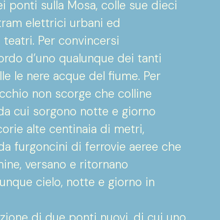
i ponti sulla Mosa, colle sue dieci
i tram elettrici urbani ed
 teatri. Per convincersi
ordo d’uno qualunque dei tanti
le le nere acque del fiume. Per
’occhio non scorge che colline
, da cui sorgono notte e giorno
orie alte centinaia di metri,
a furgoncini di ferrovie aeree che
mine, versano e ritornano
nque cielo, notte e giorno in
uzione di due ponti nuovi, di cui uno