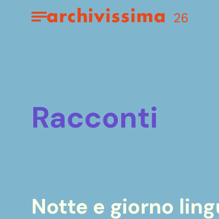
Home page
Apri il menu
racconti
Notte e giorno lin