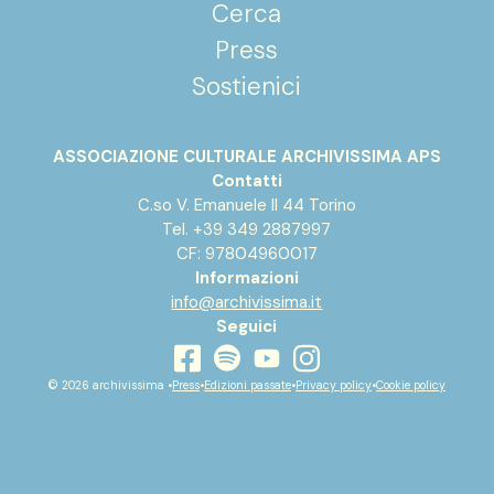
Cerca
Press
Sostienici
ASSOCIAZIONE CULTURALE ARCHIVISSIMA APS
Contatti
C.so V. Emanuele II 44 Torino
Tel. +39 349 2887997
CF: 97804960017
Informazioni
info@archivissima.it
Seguici
youtube
facebook
instagram
spotify
© 2026 archivissima •
Press
•
Edizioni passate
•
Privacy policy
•
Cookie policy