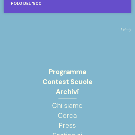
POLO DEL '900
1 / 1
Prece
Suc
Programma
Contest Scuole
Archivi
Chi siamo
Cerca
Press