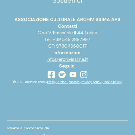
Sostienici
ASSOCIAZIONE CULTURALE ARCHIVISSIMA APS
Contatti
C.so V. Emanuele II 44 Torino
Tel. +39 349 2887997
CF: 97804960017
Informazioni
info@archivissima.it
Seguici
youtube
facebook
instagram
spotify
© 2026 archivissima •
Press
•
Edizioni passate
•
Privacy policy
•
Cookie policy
Ideato e sostenuto da