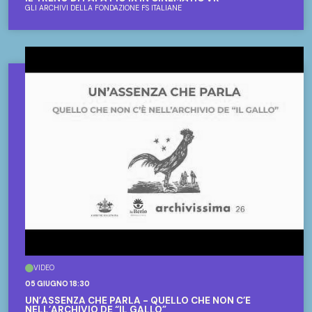
GLI ARCHIVI DELLA FONDAZIONE FS ITALIANE
VIDEO
05 GIUGNO 18:30
UN’ASSENZA CHE PARLA - QUELLO CHE NON C’È
NELL’ARCHIVIO DE “IL GALLO”