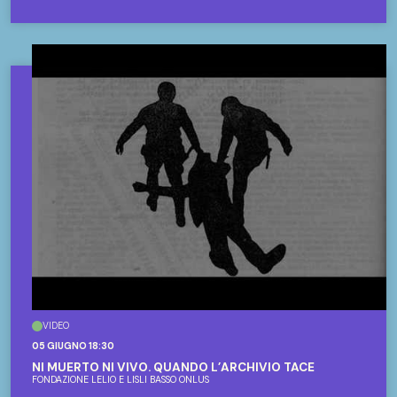
VIDEO
05 GIUGNO 18:30
NI MUERTO NI VIVO. QUANDO L’ARCHIVIO TACE
FONDAZIONE LELIO E LISLI BASSO ONLUS