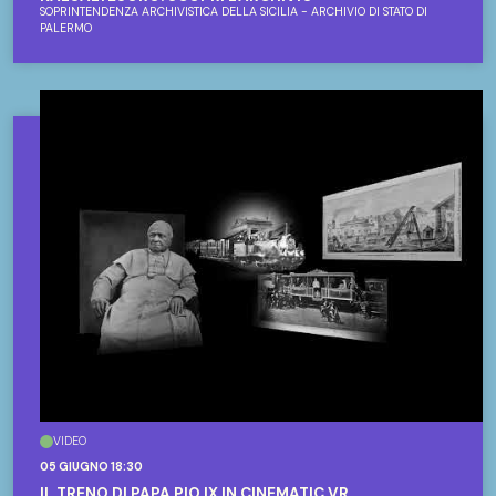
SOPRINTENDENZA ARCHIVISTICA DELLA SICILIA - ARCHIVIO DI STATO DI
PALERMO
VIDEO
05 GIUGNO 18:30
IL TRENO DI PAPA PIO IX IN CINEMATIC VR