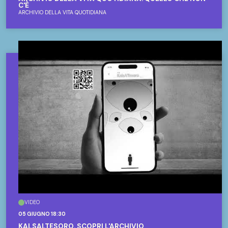
C'È
ARCHIVIO DELLA VITA QUOTIDIANA
VIDEO
05 GIUGNO 18:30
KALSALTESORO. SCOPRI L'ARCHIVIO