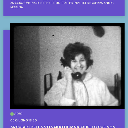
ASSOCIAZIONE NAZIONALE FRA MUTILATI ED INVALIDI DI GUERRA ANMIG
MODENA
VIDEO
05 GIUGNO 18:30
ARCHIVIO DELLA VITA QUOTIDIANA. QUELLO CHE NON