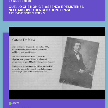
05 GIUGNO 18:30
QUELLO CHE NON C’È: ASSENZA E RESISTENZA
NELL’ARCHIVIO DI STATO DI POTENZA
ARCHIVIO DI STATO DI POTENZA
VIDEO