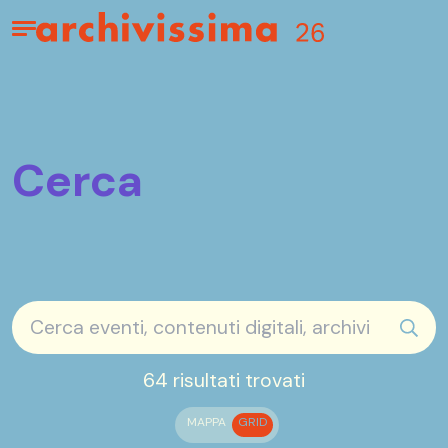
Home page
Apri il menu
Cerca
sear
64 risultati trovati
MAPPA
GRID