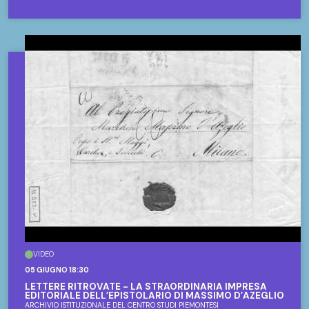
VIDEO
05 GIUGNO 18:30
LETTERE RITROVATE - LA STRAORDINARIA IMPRESA
EDITORIALE DELL’EPISTOLARIO DI MASSIMO D’AZEGLIO
ARCHIVIO ISTITUZIONALE DEL CENTRO STUDI PIEMONTESI