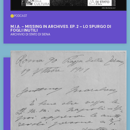
PODCAST
M.I.A. – MISSING IN ARCHIVES. EP. 2 – LO SPURGO DI
FOGLI INUTILI
ARCHIVIO DI STATO DI SIENA