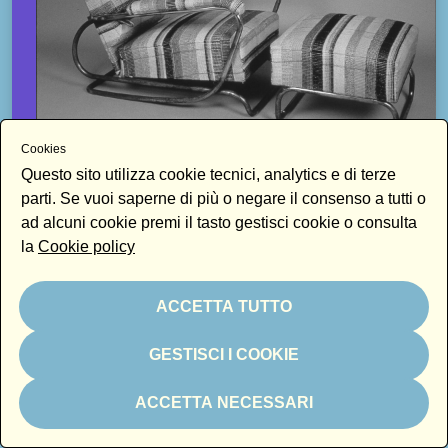
Cookies
Questo sito utilizza cookie tecnici, analytics e di terze
PODCAST
parti. Se vuoi saperne di più o negare il consenso a tutti o
LA POLTRONA CHE NON C’ERA: PIERO BOTTONI E LA
ad alcuni cookie premi il tasto gestisci cookie o consulta
POLTRONA PER LA “SALA D’ATTESA DI UN MEDICO”
ALLA TRIENNALE DEL 1936
la
Cookie policy
COLOMBO'S ARCHIVE - L'ARCHIVIO VIVO DI ANTONIO COLOMBO
ACCETTA TUTTO
GESTISCI I COOKIE
ACCETTA NECESSARI