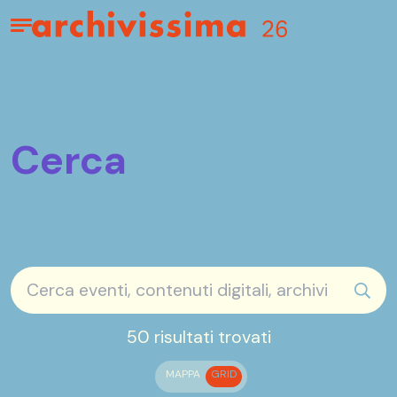
Home page
Apri il menu
Cerca
sear
50 risultati trovati
MAPPA
GRID