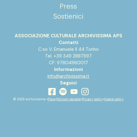
Press
Sostienici
ASSOCIAZIONE CULTURALE ARCHIVISSIMA APS
Contatti
C.so V. Emanuele II 44 Torino
Tel. +39 349 2887997
CF: 97804960017
Informazioni
info@archivissima.it
Seguici
youtube
facebook
instagram
spotify
© 2026 archivissima •
Press
•
Edizioni passate
•
Privacy policy
•
Cookie policy