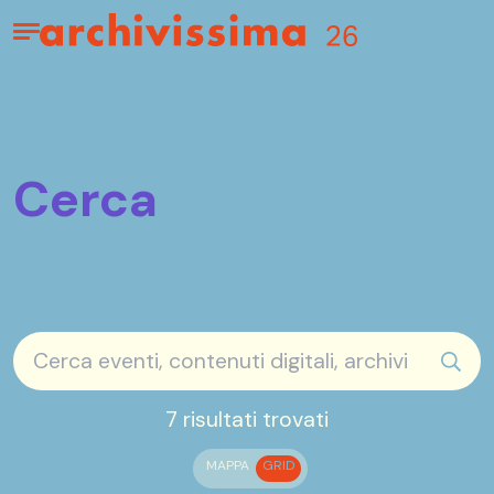
Home page
Apri il menu
Cerca
sear
7 risultati trovati
MAPPA
GRID