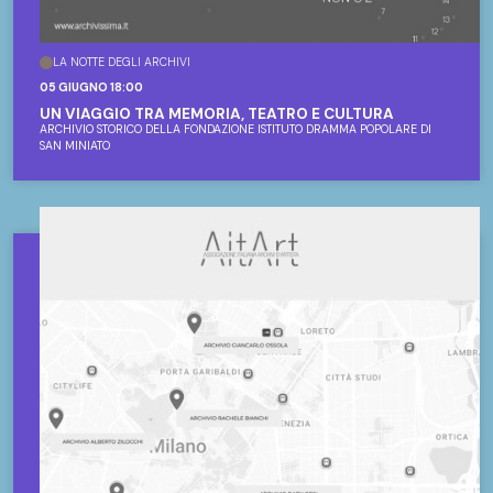
LA NOTTE DEGLI ARCHIVI
05 GIUGNO 18:00
UN VIAGGIO TRA MEMORIA, TEATRO E CULTURA
ARCHIVIO STORICO DELLA FONDAZIONE ISTITUTO DRAMMA POPOLARE DI
SAN MINIATO