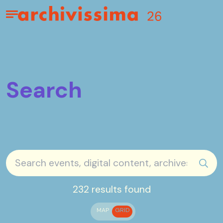
Home page
Apri il menu
Search
sear
232 results found
MAP
GRID