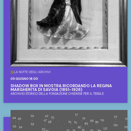
LA NOTTE DEGLI ARCHIVI
05 GIUGNO 18:00
SHADOW BOX IN MOSTRA RICORDANDO LA REGINA
MARGHERITA DI SAVOIA (1851-1926)
ARCHIVIO STORICO DELLA FONDAZIONE CHIERESE PER IL TESSILE