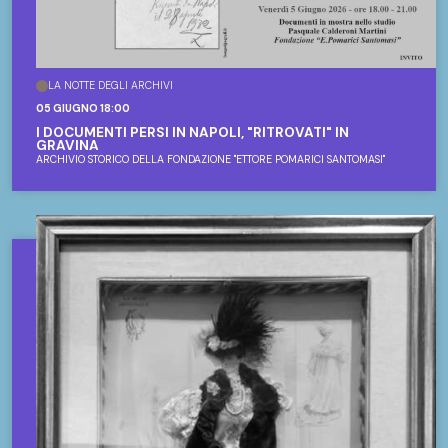
LA NOTTE DEGLI ARCHIVI
05 GIUGNO 18:00
I DOCUMENTI PERSI IN NAPOLI, "RITROVATI" IN
GRAVINA
ARCHIVIO STORICO DELLA FONDAZIONE "ETTORE POMARICI SANTOMASI"