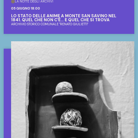
LA NOTTE DEGLI ARCHIVI
05 GIUGNO 18:00
LO STATO DELLE ANIME A MONTE SAN SAVINO NEL
1841. QUEL CHE NON C'È… E QUEL CHE SI TROVA
ARCHIVIO STORICO COMUNALE "RENATO GIULIETTI"