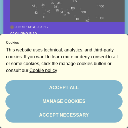
LA NOTTE DEGLI ARCHIVI
05 GIUGNO 18:30
"LE POESIEDITRANSITO E IL GRANDE VETRO” OMAGGIO
Cookies
LIBERA CITAZIONE DEL GRANDE VETRO DI MARCEL
DUCHAMP
This website uses technical, analytics, and third-party
ARCHIVIO DEDALUS
cookies. If you want to learn more or deny consent to all
or some cookies, click the manage cookies button or
consult our
Cookie policy
ACCEPT ALL
MANAGE COOKIES
ACCEPT NECESSARY