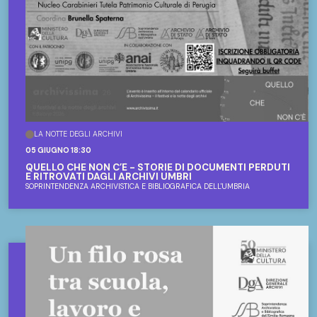
LA NOTTE DEGLI ARCHIVI
05 GIUGNO 18:30
QUELLO CHE NON C’È - STORIE DI DOCUMENTI PERDUTI
E RITROVATI DAGLI ARCHIVI UMBRI
SOPRINTENDENZA ARCHIVISTICA E BIBLIOGRAFICA DELL'UMBRIA