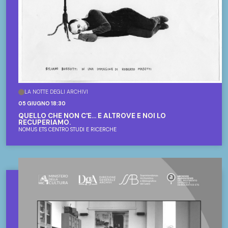
LA NOTTE DEGLI ARCHIVI
05 GIUGNO 18:30
QUELLO CHE NON C'È... È ALTROVE E NOI LO
RECUPERIAMO.
NOMUS ETS CENTRO STUDI E RICERCHE