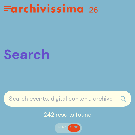
Home page
Apri il menu
Search
sear
242 results found
MAP
GRID