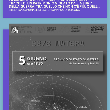
LA RINASCITA DELLA FENICE. ITINERARIO SULLE
TRACCE DI UN PATRIMONIO VIOLATO DALLA FURIA
DELLA GUERRA, TRA QUELLO CHE NON C'È PIÙ, QUELLO
CHE SI CREDEVA PERDUTO ED È STATO RITROVATO,
BIBLIOTECA COMUNALE DELL'ARCHIGINNASIO DI BOLOGNA
QUELLO CHE ERA FERITO ED È STATO SANATO.