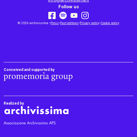
info@archivissima.it
Follow us
youtube
facebook
instagram
© 2026 archivissima •
Press
•
spotify
Past editions
•
Privacy policy
•
Cookie policy
Conceived and supported by
Realized by