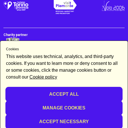
Charity partner
Cookies
This website uses technical, analytics, and third-party
cookies. If you want to learn more or deny consent to all
or some cookies, click the manage cookies button or
consult our
Cookie policy
Newsletter
ACCEPT ALL
By subscribing to the newsletter you accept our
Newsletter policy
SUBSCRIBE
MANAGE COOKIES
ACCEPT NECESSARY