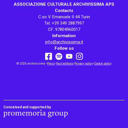
ASSOCIAZIONE CULTURALE ARCHIVISSIMA APS
Contacts
C.so V. Emanuele II 44 Turin
Tel. +39 349 2887997
CF: 97804960017
Information
info@archivissima.it
Follow us
youtube
facebook
instagram
© 2026 archivissima •
Press
•
spotify
Past editions
•
Privacy policy
•
Cookie policy
Conceived and supported by