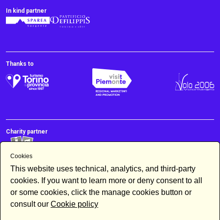
In kind partner
Thanks to
Charity partner
Cookies
This website uses technical, analytics, and third-party
cookies. If you want to learn more or deny consent to all
or some cookies, click the manage cookies button or
consult our
Cookie policy
Newsletter